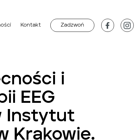
ności
Kontakt
Zadzwoń
cności i
pii EEG
 Instytut
 Krakowie.