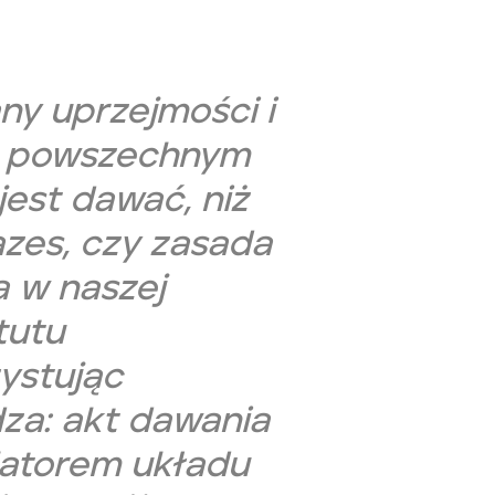
ny uprzejmości i
z powszechnym
jest dawać, niż
razes, czy zasada
 w naszej
tutu
ystując
dza:
akt dawania
latorem układu