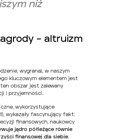
jszym niż
agrody – altruizm
edzenie, wygrana), w naszym
rego kluczowym elementem jest
o ten obszar jest zalewany
i i przyjemności.
czne, wykorzystujące
), wykazały fascynujący fakt:
cyzji finansowych, naukowcy
wuje jądro półleżące równie
rzyści finansowej dla siebie.