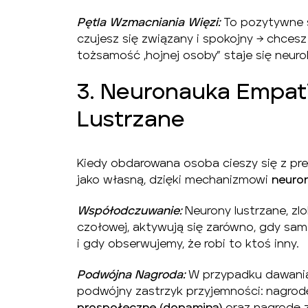
Pętla Wzmacniania Więzi:
To pozytywne s
czujesz się związany i spokojny → chcesz
tożsamość „hojnej osoby” staje się neur
3. Neuronauka Empati
Lustrzane
Kiedy obdarowana osoba cieszy się z p
jako własną, dzięki mechanizmowi
neuro
Współodczuwanie:
Neurony lustrzane, zlo
czołowej, aktywują się zarówno, gdy sam
i gdy obserwujemy, że robi to ktoś inny.
Podwójna Nagroda:
W przypadku dawania
podwójny zastrzyk przyjemności: nagro