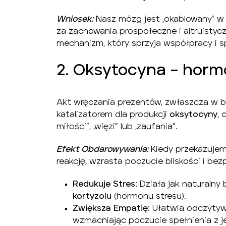
Wniosek:
Nasz mózg jest „okablowany” w 
za zachowania prospołeczne i altruistycz
mechanizm, który sprzyja współpracy i s
2. Oksytocyna – hormo
Akt wręczania prezentów, zwłaszcza w bl
katalizatorem dla produkcji
oksytocyny
,
miłości”, „więzi” lub „zaufania”.
Efekt Obdarowywania:
Kiedy przekazuje
reakcję, wzrasta poczucie bliskości i be
Redukuje Stres:
Działa jak naturalny 
kortyzolu
(hormonu stresu).
Zwiększa Empatię:
Ułatwia odczytywa
wzmacniając poczucie spełnienia z je