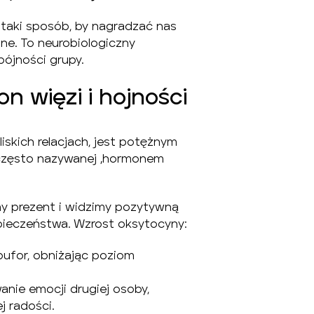
taki sposób, by nagradzać nas
ne. To neurobiologiczny
pójności grupy.
n więzi i hojności
iskich relacjach, jest potężnym
 często nazywanej „hormonem
my prezent i widzimy pozytywną
zpieczeństwa. Wzrost oksytocyny:
bufor, obniżając poziom
nie emocji drugiej osoby,
j radości.