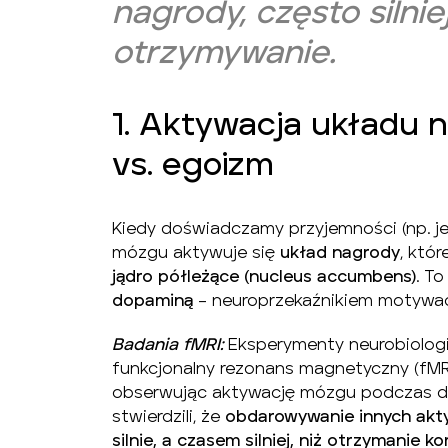
nagrody, często silnie
otrzymywanie.
1. Aktywacja układu n
vs. egoizm
Kiedy doświadczamy przyjemności (np. j
mózgu aktywuje się
układ nagrody
, któ
jądro półleżące (nucleus accumbens)
. T
dopaminą
– neuroprzekaźnikiem motywacj
Badania fMRI:
Eksperymenty neurobiologi
funkcjonalny rezonans magnetyczny (fMRI
obserwując aktywację mózgu podczas de
stwierdzili, że
obdarowywanie innych akty
silnie, a czasem silniej, niż otrzymanie ko