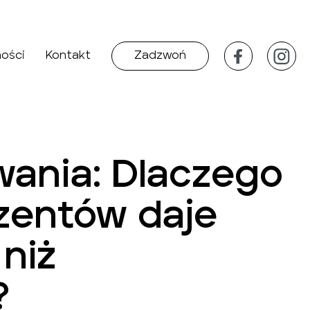
ności
Kontakt
Zadzwoń
wania: Dlaczego
zentów daje
 niż
?