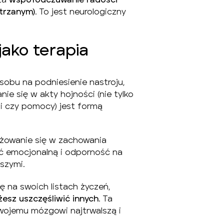
za
współodczuwanie radości
trzanym)
. To jest neurologiczny
jako terapia
sobu na podniesienie nastroju,
e się w akty hojności (nie tylko
agi czy pomocy) jest formą
żowanie się w zachowania
ć emocjonalną i odporność na
szymi.
ę na swoich listach życzeń,
żesz uszczęśliwić innych
. Ta
wojemu mózgowi najtrwalszą i