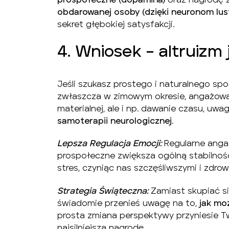
prospołeczne (dopamina)
oraz nagrodę 
obdarowanej osoby (dzięki neuronom lus
sekret głębokiej satysfakcji.
4. Wniosek – altruizm 
Jeśli szukasz prostego i naturalnego spo
zwłaszcza w zimowym okresie, angażowani
materialnej, ale i np. dawanie czasu, uw
samoterapii neurologicznej
.
Lepsza Regulacja Emocji:
Regularne anga
prospołeczne zwiększa ogólną stabilnoś
stres, czyniąc nas szczęśliwszymi i zdrow
Strategia Świąteczna:
Zamiast skupiać si
świadomie przenieś uwagę na to,
jak mo
prosta zmiana perspektywy przyniesie T
najsilniejszą nagrodę.