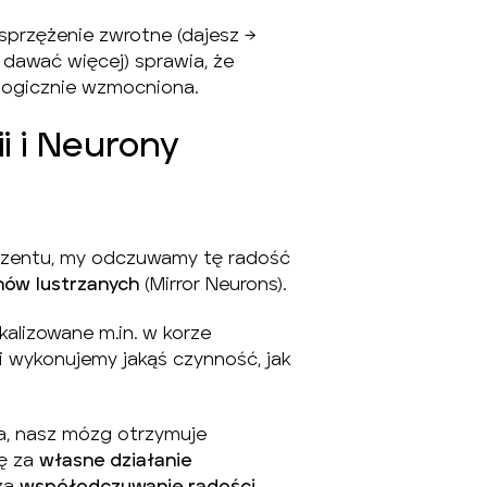
przężenie zwrotne (dajesz →
 dawać więcej) sprawia, że
ologicznie wzmocniona.
i i Neurony
rezentu, my odczuwamy tę radość
nów lustrzanych
(Mirror Neurons).
kalizowane m.in. w korze
i wykonujemy jakąś czynność, jak
, nasz mózg otrzymuje
dę za
własne działanie